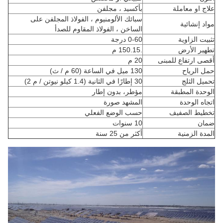
علاج او معاملة
بأكسيد ، مجلفن
سبائك الألومنيوم ، الفولاذ المجلفن على
مواد إنشائية
الساخن ، الفولاذ المقاوم للصدأ
تثبيت الزاوية
0-60 درجة
تطهير الأرض
.150.15 م
أقصى ارتفاع للمبنى
20 م
حمل الرياح
130 ميل في الساعة (60 م / ث)
تحميل الثلج
30 إطارًا في الثانية (1.4 كيلو نيوتن / م 2)
الوحدة المطبقة
مؤطر،
بدون إطار
اتجاه الوحدة
المشهد صورة
تخطيط الصفيف
حسب الوضع الفعلي
ضمان
10 سنوات
المدة الزمنية
أكثر من 25 سنة