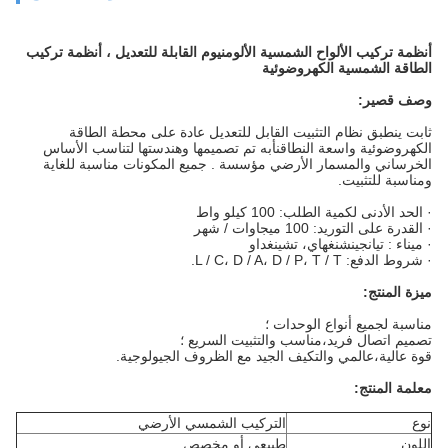
أنظمة تركيب الألواح الشمسية الألومنيوم القابلة للتعديل ، أنظمة تركيب
الطاقة الشمسية الكهروضوئية
وصف قصير:
ثابت
ينطبق نظام التثبيت القابل للتعديل عادة على محطة الطاقة
الكهروضوئية واسعة النطاق
نأبه
تم تصميمها وهندستها لتناسب الأساس
الخرساني والمسمار الأرضي
مؤسسة .
جميع المكونات مناسبة للغاية
ومناسبة للتثبيت.
· الحد الأدنى لكمية الطلب: 100 كيلو واط
· القدرة على التوريد: 100 ميجاوات / شهر
·
ميناء :
تيانجين
شنغهاي
، تشينغداو
· شروط الدفع: L / C، D / A، D / P، T / T.
ميزة المنتج:
مناسبة لجميع أنواع الوحدات ؛
تصميم اتصال فريد
،مناسب
والتثبيت السريع ؛
قوة عالية
،عالمي
والتكيف الجيد مع الظروف الجيولوجية.
معلمة المنتج
:
نوع
التركيب الشمسي الأرضي
اللون
طبيعي أو مخصص