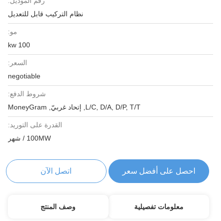
رقم الموديل:
نظام التركيب قابل للتعديل
مو:
100 kw
السعر:
negotiable
شروط الدفع:
L/C, D/A, D/P, T/T, إتحاد غربيّ, MoneyGram
القدرة على التوريد:
100MW / شهر
احصل على أفضل سعر
اتصل الآن
معلومات تفصيلية
وصف المنتج