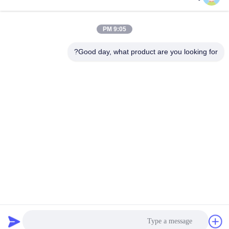
وقت العمل
8:30-17:30
9:05 PM
عنواننا
Good day, what product are you looking for?
العنوان
رقم 17 ، شارع Xinyi ، منطقة التنمية الاقتصادية ، Xinxiang ، Henan ،
جمهورية الصين الشعبية
الهاتف
86-27-81707483
الصين جودة جيدة نظم تركيب الألواح الشمسية المورد. حقوق الطبع
والنشر © -2026 Henan Tianfon New Energy Tech. Co., Ltd جميع
الحقوق محفوظة
سياسة الخصوصية
|
خريطة الموقع