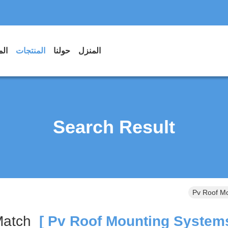
المنزل
حولنا
المنتجات
الم
Search Result
Pv Roof Mo
Match