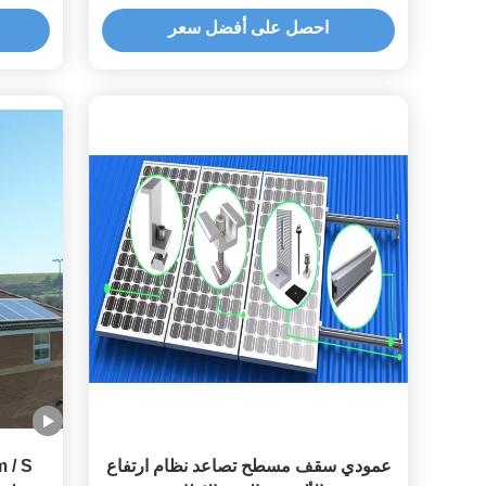
الفولاذ المقاوم للصدأ لهياكل السقف
kw
احصل على أفضل سعر
الكهروضوئية
عمودي سقف مسطح تصاعد نظام ارتفاع