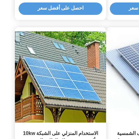
الألواح الشمسية الكهروضوئية بلاط
سعر
احصل على أفضل سعر
للتسوق
 الشمسية
الاستخدام المنزلي على الشبكة 10kw