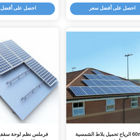
5 سماكة 0.5mm-15mm
الكهروضوئية
احصل على أفضل سعر
احصل على أفضل 
60m / S الرياح تحميل بلاط الشمسية
فرملس نظم لوحة سقف