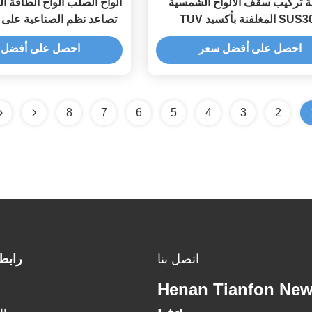
ة تركيب سقف الألواح الشمسية
ألواح الصلب ألواح الطاقة
 المغلفنة بأكسيد TUV
تصاعد نظم الصناعية على 
نوع سبائك عالية ا
احصل على أفضل سعر
احصل على أفضل 
8
7
6
5
4
3
2
اتصل بنا
رابط
Henan Tianfon New