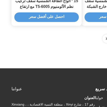
 الشمسية سقف
15 ° ألواح الطاقة الشمسية سقف تركيب
خارج الشبكة
نظم الألومنيوم 6005-T5 مع ارتفاع
لقوة
الاستقرار المشهد
سعر
احصل على أفضل سعر
 سريع
عنواننا
حولنا
العنوان
رقم 17 ، شارع Xinyi ، منطقة التنمية الاقتصادية ، Xinxiang ،