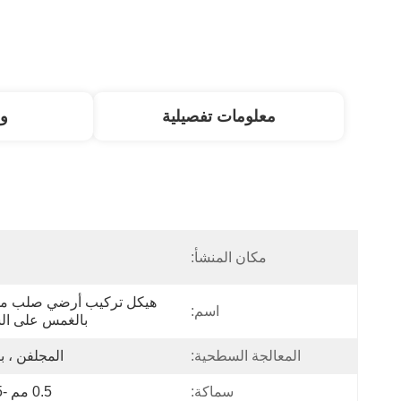
معلومات تفصيلية
و
مكان المنشأ:
ا
اسم:
بالغمس على ال
المعالجة السطحية:
المجلفن ، ب
سماكة:
0.5 مم -15 مم