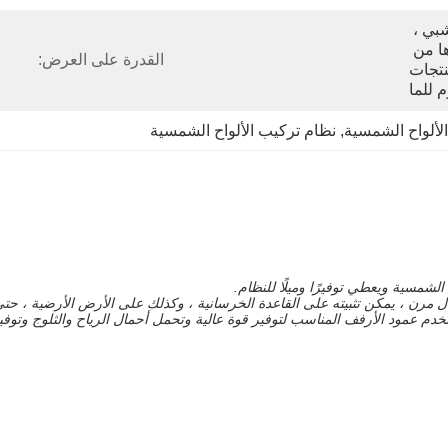
1. مربع الكرتون ، لوح خشبي ، 
حزمة الحزم التعبئة وغيرها من 
القدرة على العرض:
أنواع حزمة ضمان سلامة المنتجات 
 للما
الألواح الشمسية
, 
نظام تركيب الألواح الشمسية
لشمسية ويعطي توفيرًا وميلًا للنظام.
مرن ، يمكن تثبيته على القاعدة الخرسانية ، وكذلك على الأرض الأرضية ، حتى
دم عمود الأرفف المناسب لتوفير قوة عالية وتحمل أحمال الرياح والثلوج وتوفير