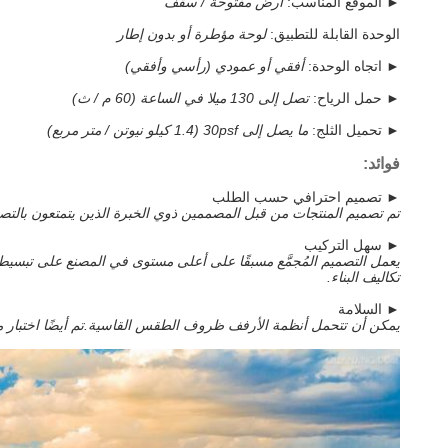
► الموقع المناسب:
أرض مفتوحة / سقف
الوحدة القابلة للتطبيق:
لوحة مؤطرة أو بدون إطار
► اتجاه الوحدة:
أفقي أو عمودي (رأسي وأفقي)
► حمل الرياح:
تصل إلى 130 ميلا في الساعة (60 م / ث)
► تحميل الثلج:
ما يصل إلى 30psf (1.4 كيلو نيوتن / متر مربع)
فوائد:
► تصميم احترافي حسب الطلب
تم تصميم المنتجات من قبل المصممين ذوي الخبرة الذين يتمتعون بالتص
► سهل التركيب
يعمل التصميم المُجمَّع مسبقًا على أعلى مستوى في المصنع على تبسيط ا
تكاليف البناء.
► السلامة
يمكن أن تتحمل أنظمة الأرفف ظروف الطقس القاسية.تم أيضًا اختبار مك