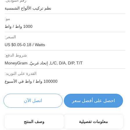
رقم الموديل:
نظم تركيب الألواح الشمسية
مو:
1000 واط / واط
السعر:
US $0.05-0.18 / Watts
شروط الدفع:
L/C, D/A, D/P, T/T, إتحاد غربيّ, MoneyGram
القدرة على التوريد:
100000 واط / واط في الأسبوع
احصل على أفضل سعر
اتصل الآن
معلومات تفصيلية
وصف المنتج