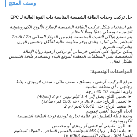
وصف المنتج
حل تركيب وحدات الطاقة الشمسية المناسبة ذات القوة العالية لـ EPC
يتم استخدام هيكل تركيب الطاقة الشمسية لإصلاح الألواح الكهروضوئية
الشمسية ويعطي دعمًا وميلًا للنظام.
يتم تصنيع هياكل التثبيت المخصصة هذه من الفولاذ المطلي Zn-Al / Zn
المدلفن على البارد والذي يوفر مقاومة عالية للتآكل وتحسين الوزن
والتركيب السريع.
يمكن تركيبها على أساس خرساني أو براغي أرضية.
زوايا الإمالة
المخصصة تلبي المتطلبات المعقدة لموقع البناء وتستخدم طاقة الشمس
بشكل فعال.
المواصفات الهندسية:
موقع التركيب:
أرضي ، مسطح ، سقف مائل ، سقف قرميدي ، بلاط
زجاجي ، أي منطقة مناسبة
زاوية التثبيت:
10-60 درجة
► تحميل الثلج:
يصل إلى 1.4 كيلو نيوتن / م 2 (40psf)
► تحميل الرياح:
حتى 36.9 م / ث (150 كم / ساعة)
► ضغط الرياح:
حتى 66.42 كجم / م 2
اتجاه الوحدة:
افقي عمودي
وحدة قابلة للتطبيق:
أي علامة تجارية لوحدة لوحة الطاقة الشمسية
الكهروضوئية
► اللون:
طبيعي أو فضي أو رمادي أو مخصص
► مادة الإطار:
زوايا MS المجلفنة بالغمس الساخن ، الفولاذ المقاوم
للصدأ 304 ، سبائك الألومنيوم 6063-T5