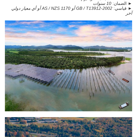
► الضمان:
10 سنوات
► قياسي:
GB / T13912-2002 أو AS / NZS 1170 أو أي معيار دولي
آخر