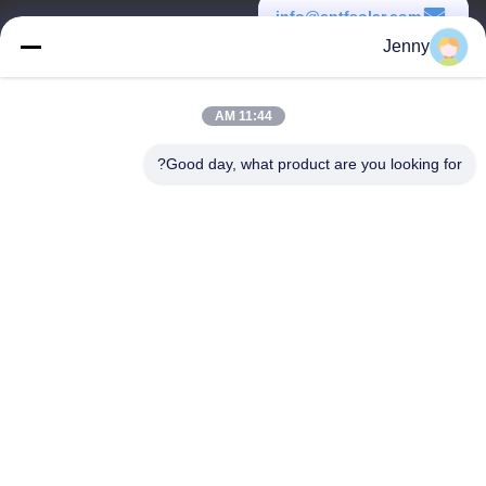
info@cntfsolar.com
Jenny
وقت العمل
8:30-17:30
11:44 AM
عنواننا
Good day, what product are you looking for?
العنوان
رقم 17 ، شارع Xinyi ، منطقة التنمية الاقتصادية ، Xinxiang ، Henan ،
جمهورية الصين الشعبية
الهاتف
86-27-81707483
الصين جودة جيدة نظم تركيب الألواح الشمسية المورد. حقوق الطبع
والنشر © -2026 Henan Tianfon New Energy Tech. Co., Ltd جميع