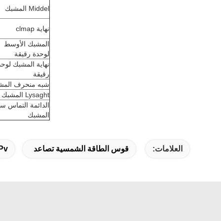
Middel المشبك
نهاية clmap
المشبك الأوسط
لوحدة رقيقة
نهاية المشبك لوحد
رقيقة
شبه منحرف المش
Lysaght المشبك
الدائمة التماس 
المشبك
العلامات:
قوس الطاقة الشمسية تصاعد
Pv لوحة تصاعد بين قوسين,الملحقات لوحة للطا