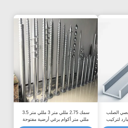
خصي الصلب
سمك 2.75 مللي متر 3 مللي متر 3.5
بارد لتركيب
مللي متر أكوام برغي أرضية مفتوحة
وضوئية C قناة الصلب تبختر
المجال القطب المراسي الرياح 60m / S