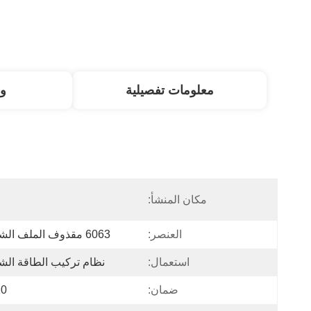
معلومات تفصيلية
و
مكان المنشأ:
ا
العنصر:
6063 مقذوف الملف الشخصي
استعمال:
نظام تركيب الطاقة ال
ضمان:
10 س