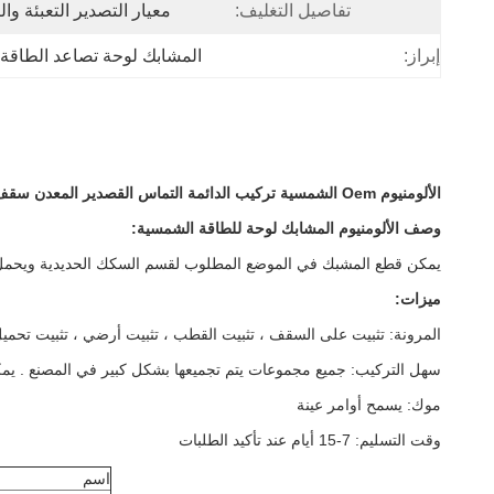
تفاصيل التغليف:
معيار التصدير التعبئة وا
إبراز:
المشابك لوحة تصاعد الطاقة
الألومنيوم Oem الشمسية تركيب الدائمة التماس القصدير المعدن سقف المشابك ل Pv لوحة الوحدة
وصف الألومنيوم المشابك لوحة للطاقة الشمسية:
يمكن قطع المشبك في الموضع المطلوب لقسم السكك الحديدية ويحمل 
ميزات:
المرونة: تثبيت على السقف ، تثبيت القطب ، تثبيت أرضي ، تثبيت تحميل 
سهل التركيب: جميع مجموعات يتم تجميعها بشكل كبير في
المصنع
.
يم
موك: يسمح أوامر عينة
وقت التسليم: 7-15 أيام عند تأكيد الطلبات
اسم