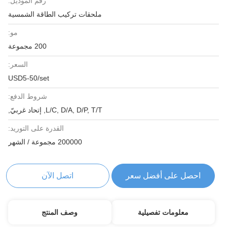
رقم الموديل:
ملحقات تركيب الطاقة الشمسية
مو:
200 مجموعة
السعر:
USD5-50/set
شروط الدفع:
L/C, D/A, D/P, T/T, إتحاد غربيّ,
القدرة على التوريد:
200000 مجموعة / الشهر
احصل على أفضل سعر
اتصل الآن
معلومات تفصيلية
وصف المنتج