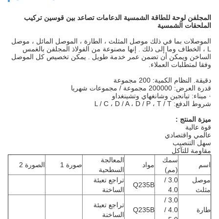
المجلفن لوحة للطاقة الشمسية الدعامات تصاعد بين قوسين تركيب
الملحقات الشمسية
الموصلات بما في ذلك موصل المثلث
، الطارة
،
الموصل
المائل ،
موصل
L
، الخطاف
وما إلى ذلك
.
إنها مصنوعة من الفولاذ المجلفن بالغمس
الساخن ويمكن أن تضمن
عمر خدمة
طويل
.
يمكن تخصيص كل الموصل
وفقا لمتطلبات العملاء.
دقيقة. النظام الكمية: 200 مجموعة
قدرة العرض: 200000 مجموعة / مجموعات شهريا
·
ميناء:
تيانجين
وشانغهاي
وتشينغداو
شروط الدفع: L / C ، D / A ، D / P ، T / T
ميزة المنتج
:
قوة عالية
عالمي واقتصادي
سهل التنصيب
مقاومة للتآكل
سمك
المعالجة
اسم
مواد
صورة 1
الصورة 2
(مم)
السطحية
موصل
3.0 /
تراجع تعبئة
Q235B
مثلث
4.0
الساخنة
3.0 /
تراجع تعبئة
طارة
4.0 /
Q235B
الساخنة