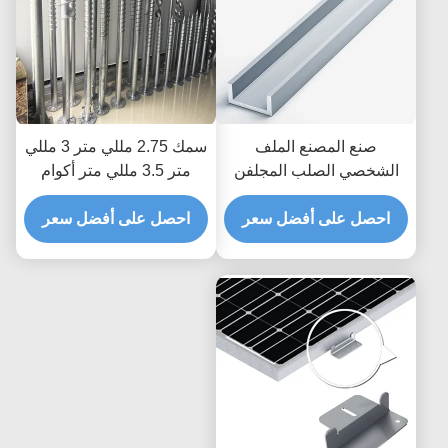
صنع المصنع الملف
سمك 2.75 مللي متر 3 مللي
الشخصي الصلب المجلفن
متر 3.5 مللي متر أكوام
المدرفلة على البارد لتركيب
برغي أرضية مفتوحة المجال
احصل على أفضل سعر
لوحة الكهروضوئية C قناة
احصل على أفضل سعر
القطب المراسي الرياح 60m
الصلب تبختر دعامة الطاقة
/ S مكون تركيب الطاقة
الشمسية الدعامة
الشمسية