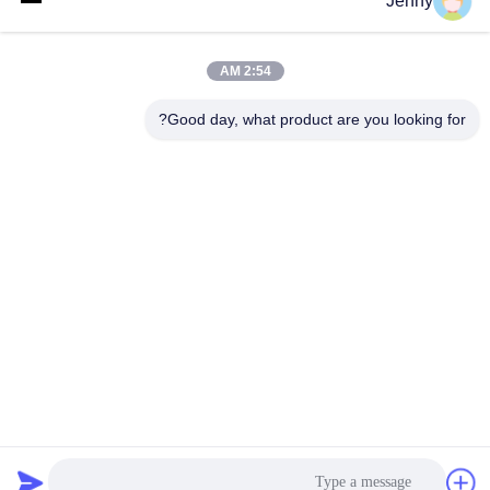
Jenny
وقت العمل
8:30-17:30
2:54 AM
عنواننا
Good day, what product are you looking for?
العنوان
رقم 17 ، شارع Xinyi ، منطقة التنمية الاقتصادية ، Xinxiang ، Henan ،
جمهورية الصين الشعبية
الهاتف
86-27-81707483
الصين جودة جيدة نظم تركيب الألواح الشمسية المورد. حقوق الطبع
والنشر © -2026 Henan Tianfon New Energy Tech. Co., Ltd جميع
الحقوق محفوظة
سياسة الخصوصية
|
خريطة الموقع