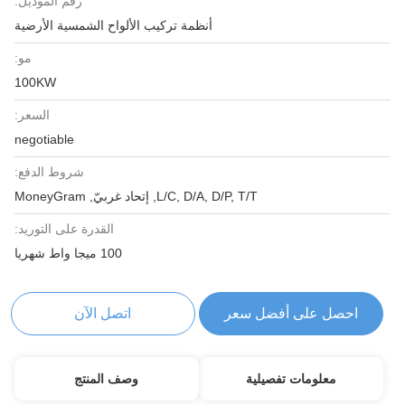
رقم الموديل:
أنظمة تركيب الألواح الشمسية الأرضية
مو:
100KW
السعر:
negotiable
شروط الدفع:
L/C, D/A, D/P, T/T, إتحاد غربيّ, MoneyGram
القدرة على التوريد:
100 ميجا واط شهريا
احصل على أفضل سعر
اتصل الآن
معلومات تفصيلية
وصف المنتج