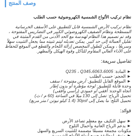
وصف المنتج
نظام تركيب الألواح الشمسية الكهروضوئية حسب الطلب
نظام تركيب الأرض الشمسية قابل للتطبيق على الأسقف الخرسانية
المسطحة ونظام الصفيف الكهروضوئي الكبير في التضاريس المفتوحة ،
وقد تم تصميم هذا النظام لهندسة مع الحد الأدنى من القدم المثبتة في
تقليل العمالة إلى حد كبير. يمكن تعديله ليتم تثبيته مما يجعل التثبيت سهلاً
وسريعًا ، ويمكن للطول المخصص إزالة اللحام والقطع في الموقع للحفاظ
على الأداء العالي المقاوم للتآكل وقوة الهيكل والمظهر.
تفاصيل سريعة:
► المادة:
Q235 ، Q345،6063،6005
► الحجم:
حسب الطلب
► الموقع القابل للتطبيق:
أرض مفتوحة / سقف
وحدة قابلة للتطبيق:
لوحة مؤطرة أو بدون إطار
اتجاه الوحدة:
أفقي أو عمودي (رأسي وأفقي)
تحميل الرياح:
تصل إلى 130 ميلا في الساعة (60 م / ث)
تحميل الثلج:
ما يصل إلى 30psf (1.4 كيلو نيوتن / متر مربع)
فوائد:
► سهل التكيف مع معظم تصاعد الأرض
► يدعم الرياح العاتية وأحمال الثلوج
مكونات مجمعة مسبقًا مصممة للتثبيت السريع والسهل
► متوفر لمطابقة جميع أنواع الألواح الشمسية