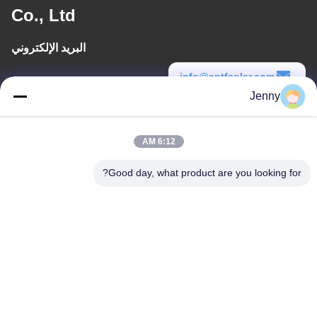
Co., Ltd
البريد الإلكتروني
info@cntfsolar.com
Jenny
وقت العمل
8:30-17:30
6:12 AM
عنواننا
Good day, what product are you looking for?
العنوان
رقم 17 ، شارع Xinyi ، منطقة التنمية الاقتصادية ، Xinxiang ، Henan ،
جمهورية الصين الشعبية
الهاتف
86-27-81707483