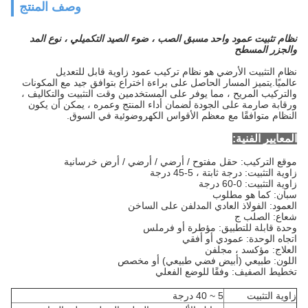
وصف المنتج
نظام تثبيت عمود واحد مسبق الصب ، ضوء الصيد التكميلي ، نوع المد
والجزر المسطح
نظام التثبيت الأرضي هو نظام تركيب عمود زاوية قابل للتعديل
عالميًا.يتميز المسار الحاصل على براءة اختراع بتوافق جيد مع المكونات
والتركيب المريح ، مما يوفر على المستخدمين وقت التثبيت والتكاليف ،
ورقابة صارمة على الجودة لضمان أداء المنتج وعمره ، يمكن أن يكون
النظام متوافقًا مع معظم الأقواس الكهروضوئية في السوق.
المعايير الفنية:
موقع التركيب: حقل مفتوح / أرضي / أرضي / أرض خرسانية
زاوية التثبيت: درجة ثابتة ، 5-45 درجة
زاوية التثبيت: 0-60 درجة
سبان: كما هو مطلوب
العمود: الفولاذ العادي المدلفن على الساخن
شعاع: الصلب ج
وحدة قابلة للتطبيق: مؤطرة أو فرملس
اتجاه الوحدة: عمودي أو أفقي
العلاج: مؤكسد ، مجلفن
اللون: طبيعي (أبيض فضي طبيعي) أو مخصص
تخطيط الصفيف: وفقًا للوضع الفعلي
زاوية التثبيت
5 ~ 40 درجة