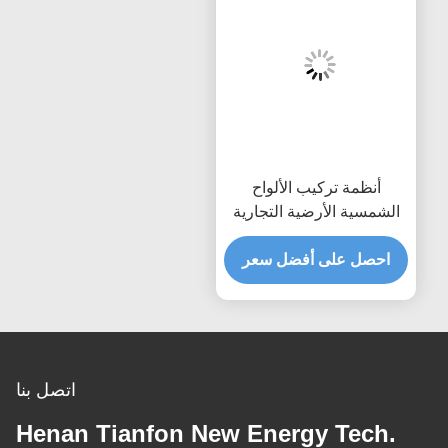
أنظمة تركيب الألواح
الشمسية الأرضية التجارية
حمل الرياح يصل إلى 80
مترًا في الثانية مصممة
احصل على أفضل سعر
لمقاومة الرياح القصوى
وسهولة التركيب
اتصل بنا
Henan Tianfon New Energy Tech.