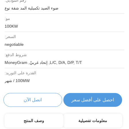
رقم الموديل:
ضوء الصيد تكميلية المد شقة نوع
مو:
100KW
السعر:
negotiable
شروط الدفع:
L/C, D/A, D/P, T/T, إتحاد غربيّ, MoneyGram
القدرة على التوريد:
100MW / شهر
احصل على أفضل سعر
اتصل الآن
معلومات تفصيلية
وصف المنتج