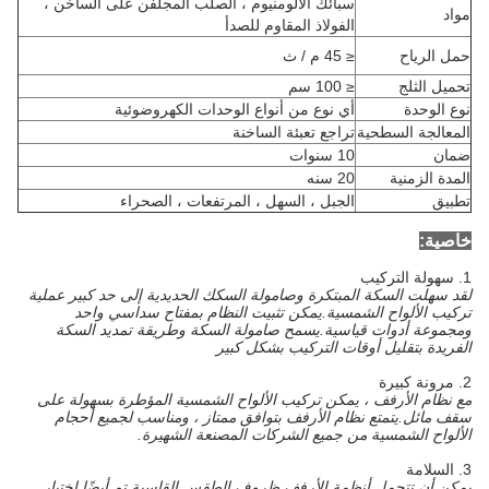
سبائك الألومنيوم ، الصلب المجلفن على الساخن ،
مواد
الفولاذ المقاوم للصدأ
حمل الرياح
≤ 45 م / ث
تحميل الثلج
≤ 100 سم
نوع الوحدة
أي نوع من أنواع الوحدات الكهروضوئية
المعالجة السطحية
تراجع تعبئة الساخنة
ضمان
10 سنوات
المدة الزمنية
20 سنه
تطبيق
الجبل ، السهل ، المرتفعات ، الصحراء
خاصية:
1. سهولة التركيب
لقد سهلت السكة المبتكرة وصامولة السكك الحديدية إلى حد كبير عملية
تركيب الألواح الشمسية.يمكن تثبيت النظام بمفتاح سداسي واحد
ومجموعة أدوات قياسية.يسمح صامولة السكة وطريقة تمديد السكة
الفريدة بتقليل أوقات التركيب بشكل كبير
2. مرونة كبيرة
مع نظام الأرفف ، يمكن تركيب الألواح الشمسية المؤطرة بسهولة على
سقف مائل.يتمتع نظام الأرفف بتوافق ممتاز ، ومناسب لجميع أحجام
الألواح الشمسية من جميع الشركات المصنعة الشهيرة.
3. السلامة
يمكن أن تتحمل أنظمة الأرفف ظروف الطقس القاسية.تم أيضًا اختبار