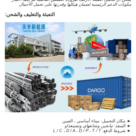
مكونات الدعم الرئيسية لضمان هيكلها وقدرتها على تحمل الأحمال.
التعبئة والتغليف والشحن:
► مكان التحميل: ميناء أساسي ، الصين
► المنفذ:
تيانجين وشانغهاي وتشينغداو
► شروط الدفع:
L / C ، D / A ، D / P ، T / T