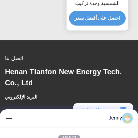
الشمسية وحدة تركيب
الملحقات قوس مرن للطاقة
احصل على أفضل سعر
الشمسية السكك الحديدية
تصاعد
اتصل بنا
Henan Tianfon New Energy Tech.
Co., Ltd
البريد الإلكتروني
info@cntfsolar.com
Jenny
وقت العمل
8:30-17:30
8:12 AM