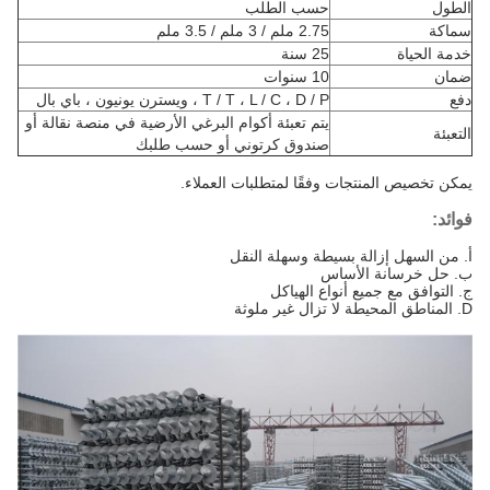
الطول
حسب الطلب
سماكة
2.75 ملم / 3 ملم / 3.5 ملم
خدمة الحياة
25 سنة
ضمان
10 سنوات
دفع
T / T ، L / C ، D / P ، ويسترن يونيون ، باي بال
يتم تعبئة أكوام البرغي الأرضية في منصة نقالة أو
التعبئة
صندوق كرتوني أو حسب طلبك
يمكن تخصيص المنتجات وفقًا لمتطلبات العملاء.
فوائد:
أ. من السهل إزالة بسيطة وسهلة النقل
ب. حل خرسانة الأساس
ج. التوافق مع جميع أنواع الهياكل
D. المناطق المحيطة لا تزال غير ملوثة