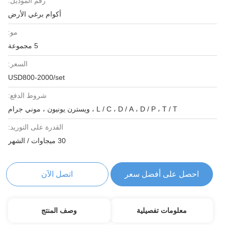
رقم الموديل:
أكوام برغي الأرض
مو:
5 مجموعة
السعر:
USD800-2000/set
شروط الدفع:
L / C ، D / A ، D / P ، T / T ، ويسترن يونيون ، موني جرام
القدرة على التوريد:
30 ميجاوات / الشهر
احصل على أفضل سعر
اتصل الآن
معلومات تفصيلية
وصف المنتج