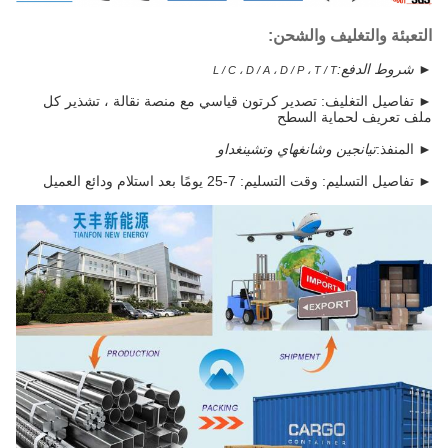
التعبئة والتغليف والشحن:
► شروط الدفع:
L / C ، D / A ، D / P ، T / T
►
تفاصيل التغليف: تصدير كرتون قياسي مع منصة نقالة ، تشذير كل
ملف تعريف لحماية السطح
► المنفذ:
تيانجين وشانغهاي وتشينغداو
►
تفاصيل التسليم: وقت التسليم: 7-25 يومًا بعد استلام ودائع العميل