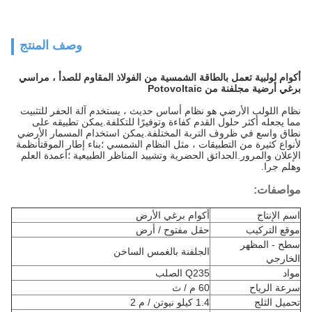
وصف المنتج
أكوام لولبية تعمل بالطاقة الشمسية من الفولاذ المقاوم للصدأ ، مراسي
برغي أرضية مجلفنة من Potovoltaic
نظام اللولب الأرضي هو نظام أساس حديث ، يستخدم آلة الحفر للتثبيت
مما يجعله أكثر حلول القدم كفاءة وتوفيرًا للتكلفة.يمكن تطبيقه على
نطاق واسع في ظروف التربة المختلفة.يمكن استخدام المسمار الأرضي
لأنواع كثيرة من التطبيقات ، مثل النظام الشمسي ؛بناء إطار الموقتأنظمة
الإعلان والمرور.الحدائق الحضرية وتشييد المناظر الطبيعية ؛أعمدة العلم
وهلم جرا.
مواصفات:
اسم الإنتاج
أكوام برغي الأرض
موقع التركيب
حقل مفتوح / أرض
سطح - المظهر
الجلفنة بالغمس الساخن
الخارجي
مواد
Q235 الصلب
سرعة الرياح
60 م / ث
تحميل الثلج
1.4 كيلو نيوتن / م 2