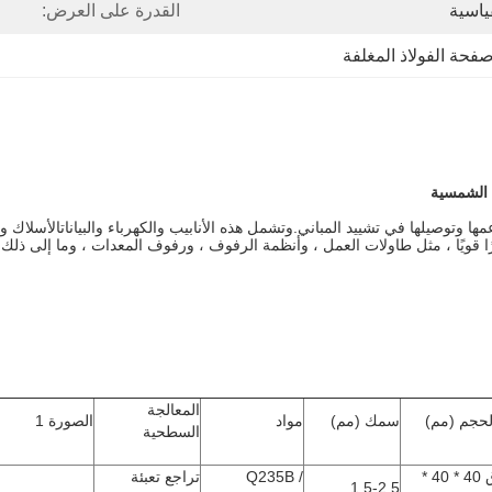
قياسية
القدرة على العرض:
حة الفولاذ المغلفة
عمها وتوصيلها في تشييد المباني.وتشمل هذه الأنابيب والكهرباء و
البيانات
الأسلاك وا
المعالجة
لحجم (مم)
سمك (مم)
مواد
الصورة 1
السطحية
ق 40 * 40 *
Q235B /
تراجع تعبئة
1.5-2.5