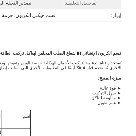
تفاصيل التغليف:
تصدير التعبئة ال
إبراز:
قسم هيكلي الكربون
, 
حزمة صف
قسم الكربون الإنشائي IH شعاع الصلب المجلفن لهياكل تركيب الطاقة الشمسية
تُستخدم قناة الدعامة لتركيب الأحمال الهيكلية خفيفة الوزن وتقويتها ود
الأخرى.تُستخدم قناة Strut أيضًا في التطبيقات الأخرى التي تتطلب إطارًا قويًا ، مثل طاولات العمل ، وأنظمة الرفوف ، ورفوف المعدات ، وما إلى ذلك. تتوفر مآخذ مصنوعة خصيصًا لإحكام الصواميل ؛البراغي إلخ.
ميزة المنتج
:
► قوة عالية
► سهل التركيب
► مقاومة للتآكل
► عمر طويل
اسم
ا