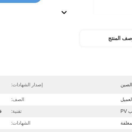
صف المنتج
لصين
إصدار الشهادات:
الصف:
PV
تقنية:
ق
مغلفة
الشهادات: