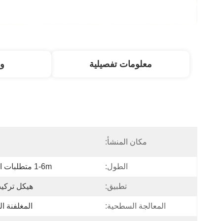
معلومات تفصيلية
و
مكان المنشأ:
ا
الطول:
1-6m متطلبات العميل
تطبيق:
هيكل تركيب 
المعالجة السطحية:
المغلفنة ال