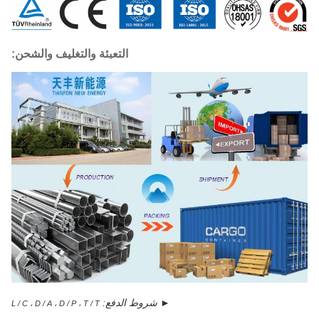
التعبئة والتغليف والشحن:
► شروط الدفع:
L / C ، D / A ، D / P ، T / T