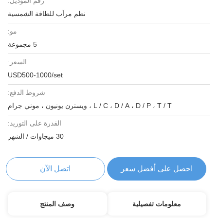
رقم الموديل:
نظم مرآب للطاقة الشمسية
مو:
5 مجموعة
السعر:
USD500-1000/set
شروط الدفع:
L / C ، D / A ، D / P ، T / T ، ويسترن يونيون ، موني جرام
القدرة على التوريد:
30 ميجاوات / الشهر
احصل على أفضل سعر
اتصل الآن
معلومات تفصيلية
وصف المنتج