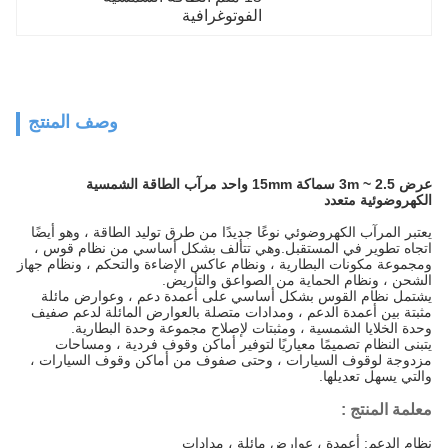
الفوتوغرافية
وصف المنتج
عرض 2.5 ~ 3m سماكة 15mm واحد مرآب الطاقة الشمسية
الكهروضوئية متعدد
يعتبر المرآب الكهروضوئي نوعًا جديدًا من طرق توليد الطاقة ، وهو أيضًا
اتجاه تطوير في المستقبل.وهي تتألف بشكل أساسي من نظام قوس ،
ومجموعة مكونات البطارية ، ونظام عاكس الإضاءة والتحكم ، ونظام جهاز
الشحن ، ونظام الحماية من الصواعق والتأريض.
يشتمل نظام القوس بشكل أساسي على أعمدة دعم ، وعوارض مائلة
مثبتة بين أعمدة الدعم ، ومدادات متصلة بالعوارض المائلة لدعم صفيف
وحدة الخلايا الشمسية ، ومثبتات لإصلاح مجموعة وحدة البطارية.
يتبنى النظام تصميمًا معياريًا لتوفير أماكن وقوف فردية ، ومساحات
مزدوجة لوقوف السيارات ، وحتى صفوف من أماكن وقوف السيارات ،
والتي يسهل تعديلها.
معلمة المنتج
:
نظام الدعم: أعمدة ، عوارض مائلة ، مدادات