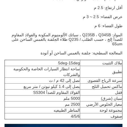
أقل ارتفاع: 2.5 م
عرض الفضاء: 2.5 ~ 3 م
طول الفضاء: 6 م
المواد: Q235B ، Q345B ، سبائك الألومنيوم المكونة والفولاذ المقاوم
للصدأ إلخ ، حسب الطلب./ Q235 طلاء الجلفنة بالغمس الساخن على
65um
المعالجة السطحية: جلفنة بالغمس الساخن أو أنودة
ملاك التثبيت
5deg-15deg
ساحة انتظار السيارات الخاصة والحكومية
تطبيق
والشركات
سرعة الرياح القصوى
تصل إلى 42 م / ث
ماكس تحميل الثلج
يصل إلى 1.4 كيلو نيوتن / متر مربع
قفل
الفولاذ المقاوم للصدأ SS304
سبان (شرق)
5000 ملم
معيار الخلوص الأرضي
2500 مم
مجموعة لوحة
المناظر الطبيعيه
صفوف
4/5/6