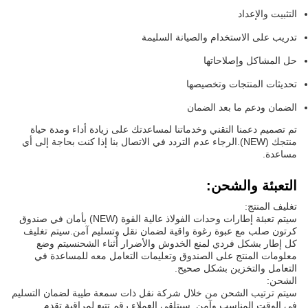
التثبيت والإعداد
تدريب على الاستخدام والصيانة السليمة
حل المشاكل وإصلاحاتها
تحديثات المنتجات وتخصيصها
الضمان ودعم ما بعد الضمان
تم تصميم دعمنا التقني وخدماتنا لمساعدتك على زيادة أداء ومدة حياة
منتجك (NEW).الرجاء عدم التردد في الاتصال بنا إذا كنت بحاجة إلى أي
مساعدة.
التعبئة والشحن:
تغليف المنتج:
سيتم تعبئة إطارات وحدات الفولاذ عالية القوة (NEW) بأمان في صندوق
كرتون صلب مع عبوة رغوة واقية لضمان نقل وتسليم آمن.سيتم تغليف
كل إطار بشكل فردي لمنع الخدوش والأضرار أثناء الشحنسيتم وضع
معلومات المنتج على الصندوق وتعليمات التعامل معه للمساعدة في
التعامل والتخزين بشكل صحيح.
الشحن:
سيتم ترتيب الشحن من خلال شركة نقل ذات سمعة طيبة لضمان التسليم
في الوقت المناسب وآمن. سيتلقى العملاء رقم تتبع لمراقبة تقدم