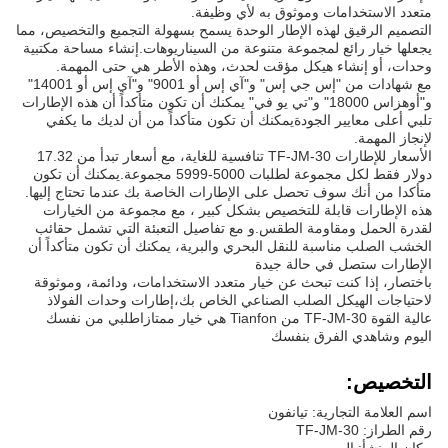
متعدد الاستخدامات وموثوق به لأي وظيفة.
التصميم الرقيق لهذه الإطار الوحدة يسمح بسهولة التجميع والتخصيص، مما
يجعلها خيار رائع لمجموعة متنوعة من السيناريوهات.إنشاء مساحة مكتبية
وحدات، أو إنشاء هيكل مؤقت لحدث، وهذه الأطر هي حتى المهمة.
مع شهادات من "إس جي إس" و"آي إس أو 9001" و"آي إس أو 14001"
و"أوهزاس 18000" و"تي يو في" يمكنك أن تكون متأكداً أن هذه الإطارات
تلبي أعلى معايير الجودةيمكنك أن تكون متأكداً من أن لديك ما يكفي
لإنجاز المهمة.
الأسعار للإطارات TF-JM-30 تنافسية للغاية، مع أسعار تبدأ من 17.32
دولار فقط لكل مجموعة لطلبات 5000-5999 مجموعة.يمكنك أن تكون
متأكدا من أنك سوف تحصل على الإطارات الخاصة بك عندما تحتاج إليها.
هذه الإطارات قابلة للتخصيص بشكل كبير ، مع مجموعة من الخيارات
لقدرة الحمل ومقاومة الطقس.و مع تفاصيل التعبئة التي تشمل حقائب
الخشب الصلب مناسبة للنقل البحري والبرية، يمكنك أن تكون متأكداً أن
الإطارات ستصل في حالة جيدة
باختصار، إذا كنت تبحث عن خيار متعدد الاستخدامات، ودائمة، وموثوقة
لاحتياجات الهيكل الصلب الصناعي الخاص بك،إطارات وحدات الفولاذ
عالية القوة TF-JM-30 من Tianfon هي خيار ممتازاطلبي من نفسك
اليوم وشاهدي الفرق بنفسك
التخصيص:
اسم العلامة التجارية: تيانفون
رقم الطراز: TF-JM-30
مكان المنشأ: الصين