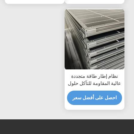
نظام إطار طاقة متجددة
عالية المقاومة للتآكل حلول
مخصصة لهياكل تركيب ألواح
احصل على أفضل سعر
الطاقة الشمسية الدائمة