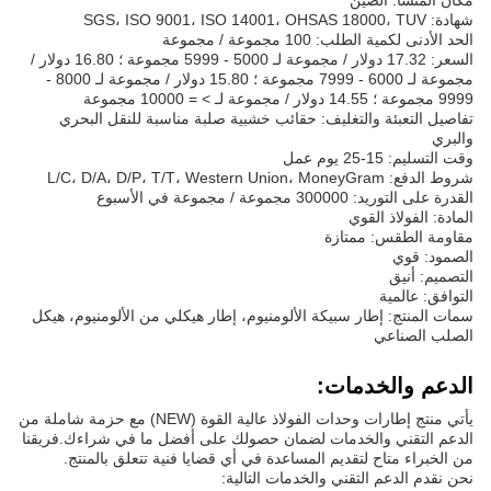
شهادة: SGS، ISO 9001، ISO 14001، OHSAS 18000، TUV
الحد الأدنى لكمية الطلب: 100 مجموعة / مجموعة
السعر: 17.32 دولار / مجموعة لـ 5000 - 5999 مجموعة ؛ 16.80 دولار /
مجموعة لـ 6000 - 7999 مجموعة ؛ 15.80 دولار / مجموعة لـ 8000 -
9999 مجموعة ؛ 14.55 دولار / مجموعة لـ > = 10000 مجموعة
تفاصيل التعبئة والتغليف: حقائب خشبية صلبة مناسبة للنقل البحري
والبري
وقت التسليم: 15-25 يوم عمل
شروط الدفع: L/C، D/A، D/P، T/T، Western Union، MoneyGram
القدرة على التوريد: 300000 مجموعة / مجموعة في الأسبوع
المادة: الفولاذ القوي
مقاومة الطقس: ممتازة
الصمود: قوي
التصميم: أنيق
التوافق: عالمية
سمات المنتج: إطار سبيكة الألومنيوم، إطار هيكلي من الألومنيوم، هيكل
الصلب الصناعي
الدعم والخدمات:
يأتي منتج إطارات وحدات الفولاذ عالية القوة (NEW) مع حزمة شاملة من
الدعم التقني والخدمات لضمان حصولك على أفضل ما في شراءك.فريقنا
من الخبراء متاح لتقديم المساعدة في أي قضايا فنية تتعلق بالمنتج.
نحن نقدم الدعم التقني والخدمات التالية: