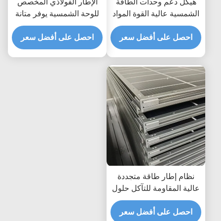
هيكل دعم وحدات الطاقة
الإطار الفولاذي المخصص
الشمسية عالية القوة المواد
للوحة الشمسية يوفر متانة
المقاومة للتآكل التي تضمن
قوية ومرونة متعددة
احصل على أفضل سعر
طول العمر وسلامة الهيكل
الاستخدامات لتركيبات
احصل على أفضل سعر
الطاقة الشمسية
نظام إطار طاقة متجددة
عالية المقاومة للتآكل حلول
مخصصة لهياكل تركيب ألواح
احصل على أفضل سعر
الطاقة الشمسية الدائمة