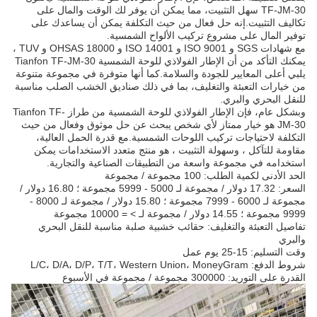
TF-JM-30 سهل التثبيت، مما يمكن أن يوفر لك الوقت والمال على
تكاليف التثبيت.إنه حل فعال من حيث التكلفة يمكن أن يساعدك على
توفير المال على مشروع تركيب الألواح الشمسية.
مع شهادات SGS و ISO 9001 و ISO 14001 و OHSAS 18000 و TUV ،
يمكنك التأكد من أن الإطار الفولاذي للوحة الشمسية Tianfon TF-JM-30
يلبي أعلى المعايير للجودة والسلامة.كما أنها متوفرة في مجموعة متنوعة
من خيارات التعبئة والتغليف، بما في ذلك صناديق الخشب الصلب مناسبة
للنقل البحري والبري.
وبشكل عام، فإن الإطار الفولاذي للوحة الشمسية من طراز Tianfon TF-
JM-30 هو خيار ممتاز لأي شخص يبحث عن حل موثوق وفعال من حيث
التكلفة لاحتياجات تركيب اللوحات الشمسية.مع قدرة الحمل العالية،
مقاومة للتآكل ، وسهولة التثبيت ، هو منتج متعدد الاستخدامات يمكن
استخدامه في مجموعة واسعة من التطبيقات الصناعية والتجارية.
الحد الأدنى لكمية الطلب: 100 مجموعة / مجموعة
السعر: 17.32 دولار / مجموعة لـ 5000 - 5999 مجموعة ؛ 16.80 دولار /
مجموعة لـ 6000 - 7999 مجموعة ؛ 15.80 دولار / مجموعة لـ 8000 -
9999 مجموعة ؛ 14.55 دولار / مجموعة لـ > = 10000 مجموعة
تفاصيل التعبئة والتغليف: حقائب خشبية صلبة مناسبة للنقل البحري
والبري
وقت التسليم: 15-25 يوم عمل
شروط الدفع: L/C، D/A، D/P، T/T، Western Union، MoneyGram
القدرة على التوريد: 300000 مجموعة / مجموعة في الأسبوع