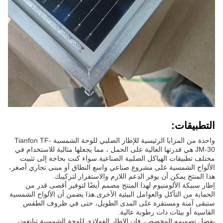
التطبيقات:
واحدة من المزايا الرئيسية للإطار الصلبي للوحة الشمسية Tianfon TF-
JM-30 هي قدرتها العالية على الحمل ، مما يجعلها مثالية للاستخدام في
مختلف تطبيقات الهياكل الصلبية الصناعية.سواء كنت بحاجة إلى تثبيت
الألواح الشمسية على مشروع صناعي واسع النطاق أو مبنى تجاري أصغر،
هذا المنتج يمكن أن يوفر الدعم اللازم والاستقرار لتركيبك.
إطار سبيكة الألومنيوم لهذا المنتج مصمم أيضًا لتوفير أقصى قدر من
الحماية من التآكل والعوامل البيئية الأخرى.هذا يضمن أن الألواح الشمسية
ستبقى آمنة ومستقرة على المدى الطويل، حتى في ظروف الطقس
القاسية أو بيئات ذات رطوبة عالية.
بفضل تصميمه المخصص، فإن الإطار الفولاذي للوحة الشمسية تيانفون