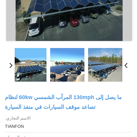
ما يصل إلى 130mph المرآب الشمسي 60kw لنظام
تصاعد موقف السيارات في منفذ السيارة
الاسم التجاري:
TIANFON