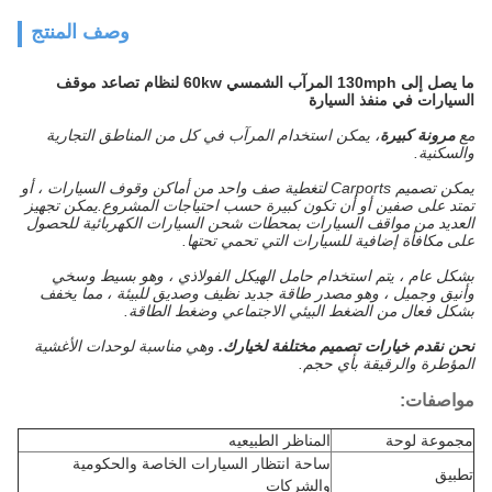
وصف المنتج
ما يصل إلى 130mph المرآب الشمسي 60kw لنظام تصاعد موقف
السيارات في منفذ السيارة
مع
مرونة كبيرة
، يمكن استخدام المرآب في كل من المناطق التجارية
والسكنية.
يمكن تصميم Carports لتغطية صف واحد من أماكن وقوف السيارات ، أو
تمتد على صفين أو أن تكون كبيرة حسب احتياجات المشروع.يمكن تجهيز
العديد من مواقف السيارات بمحطات شحن السيارات الكهربائية للحصول
على مكافأة إضافية للسيارات التي تحمي تحتها.
بشكل عام ، يتم استخدام حامل الهيكل الفولاذي ، وهو بسيط وسخي
وأنيق وجميل ، وهو مصدر طاقة جديد نظيف وصديق للبيئة ، مما يخفف
بشكل فعال من الضغط البيئي الاجتماعي وضغط الطاقة.
نحن نقدم خيارات تصميم مختلفة لخيارك.
وهي مناسبة لوحدات الأغشية
المؤطرة والرقيقة بأي حجم.
مواصفات:
مجموعة لوحة
المناظر الطبيعيه
ساحة انتظار السيارات الخاصة والحكومية
تطبيق
والشركات