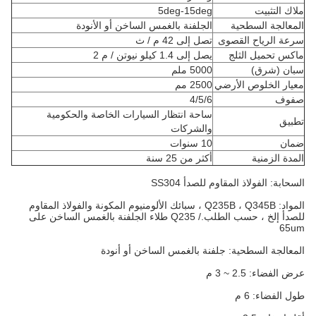
ملاك التثبيت
5deg-15deg
المعالجة السطحية
الجلفنة بالغمس الساخن أو الأنودة
سرعة الرياح القصوى
تصل إلى 42 م / ث
ماكس تحميل الثلج
يصل إلى 1.4 كيلو نيوتن / م 2
سبان (شرق)
5000 ملم
معيار الخلوص الأرضي
2500 مم
صفوف
4/5/6
ساحة انتظار السيارات الخاصة والحكومية
تطبيق
والشركات
ضمان
10 سنوات
المدة الزمنية
أكثر من 25 سنة
السحابة: الفولاذ المقاوم للصدأ SS304
المواد: Q235B ، Q345B ، سبائك الألومنيوم المكونة والفولاذ المقاوم
للصدأ إلخ ، حسب الطلب./ Q235 طلاء الجلفنة بالغمس الساخن على
65um
المعالجة السطحية: جلفنة بالغمس الساخن أو أنودة
عرض الفضاء: 2.5 ~ 3 م
طول الفضاء: 6 م