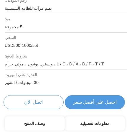
رقم الموديل:
نظم مرآب للطاقة الشمسية
مو:
5 مجموعة
السعر:
USD500-1000/set
شروط الدفع:
L / C ، D / A ، D / P ، T / T ، ويسترن يونيون ، موني جرام
القدرة على التوريد:
30 ميجاوات / الشهر
احصل على أفضل سعر
اتصل الآن
معلومات تفصيلية
وصف المنتج